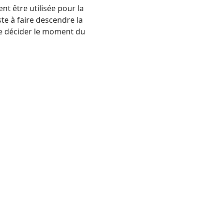
nt être utilisée pour la
iste à faire descendre la
e décider le moment du
tilisation de soufre.
tile dès que la récolte est
e Carboglace pour
100 kg de
glace est directement
 Carboglace pour
5 hl
de