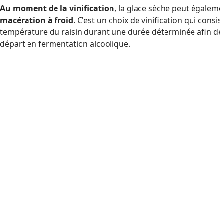
Au moment de la vinification
, la glace sèche peut égaleme
macération à froid
. C'est un choix de vinification qui cons
température du raisin durant une durée déterminée afin d
départ en fermentation alcoolique.
L'utilisation de glace sèche permet également de limiter
l'u
Protection
Sur vendange manuelle ou mécanisée
L’intervention est u
dans les bacs, bennes ou trémies. Dose conseillée :
1,3
kg d
vendange
Inertage
Protection jus ou moût en phase de macération
La Carbo
introduite dans la cuve, le pressoir. Dose conseillée :
1 kg
de
creux