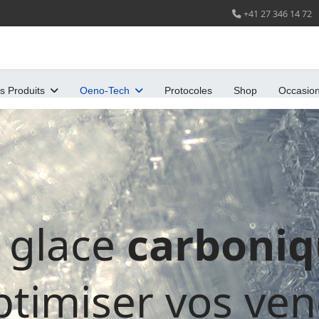
+41 27 346 14 72
s Produits
Oeno-Tech
Protocoles
Shop
Occasio
 glace
carboni
ptimiser vos ve