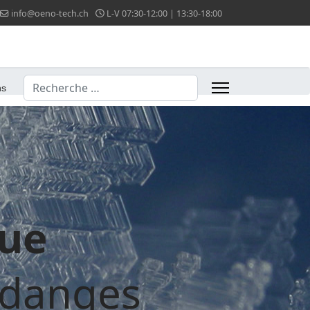
info@oeno-tech.ch
L-V 07:30-12:00 | 13:30-18:00
Valider
ns
que
ndanges