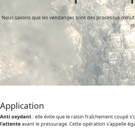
Nous savons que les vendanges sont des processus minutieux
d
Application
Anti oxydant
: elle évite que le raisin fraîchement coupé s
l'attente
avant le pressurage. Cette opération s'appelle é