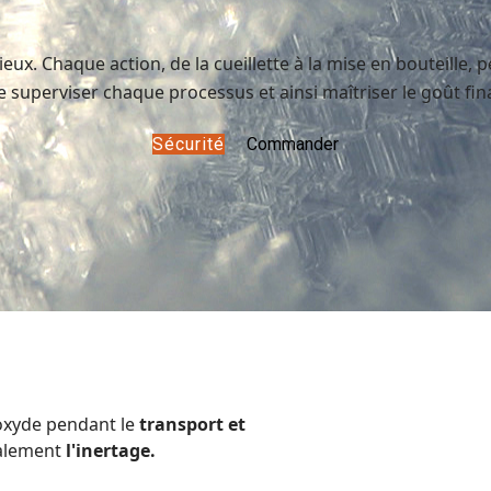
. Chaque action, de la cueillette à la mise en bouteille, pe
e superviser chaque processus et ainsi maîtriser le goût fina
Sécurité
Commander
'oxyde pendant le
transport et
galement
l'inertage.