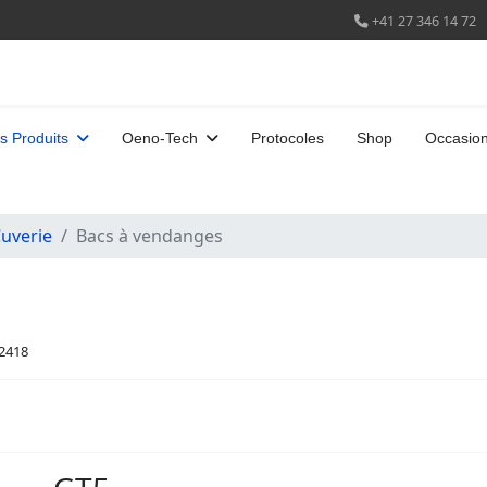
+41 27 346 14 72
s Produits
Oeno-Tech
Protocoles
Shop
Occasio
uverie
Bacs à vendanges
12418