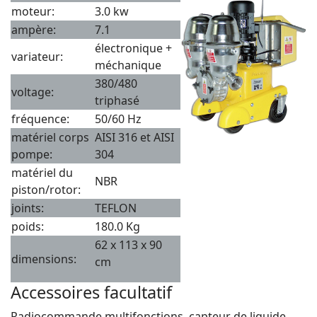
moteur:
3.0 kw
ampère:
7.1
électronique +
variateur:
méchanique
380/480
voltage:
triphasé
fréquence:
50/60 Hz
matériel corps
AISI 316 et AISI
pompe:
304
matériel du
NBR
piston/rotor:
joints:
TEFLON
poids:
180.0 Kg
62 x 113 x 90
dimensions:
cm
Accessoires facultatif
Radiocommande multifonctions, capteur de liquide