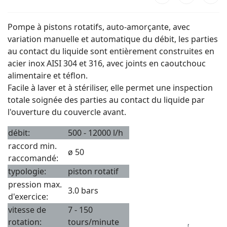
Pompe à pistons rotatifs, auto-amorçante, avec
variation manuelle et automatique du débit, les parties
au contact du liquide sont entièrement construites en
acier inox AISI 304 et 316, avec joints en caoutchouc
alimentaire et téflon.
Facile à laver et à stériliser, elle permet une inspection
totale soignée des parties au contact du liquide par
l'ouverture du couvercle avant.
débit:
500 - 12000 l/h
raccord min.
ø 50
raccomandé:
typologie:
piston rotatif
pression max.
3.0 bars
d'exercice:
vitesse de
7 - 150
rotation:
tours/minute