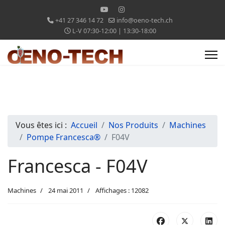
+41 27 346 14 72
info@oeno-tech.ch
L-V 07:30-12:00 | 13:30-18:00
Vous êtes ici :
Accueil
Nos Produits
Machines
Pompe Francesca®
F04V
Francesca - F04V
Machines
24 mai 2011
Affichages : 12082