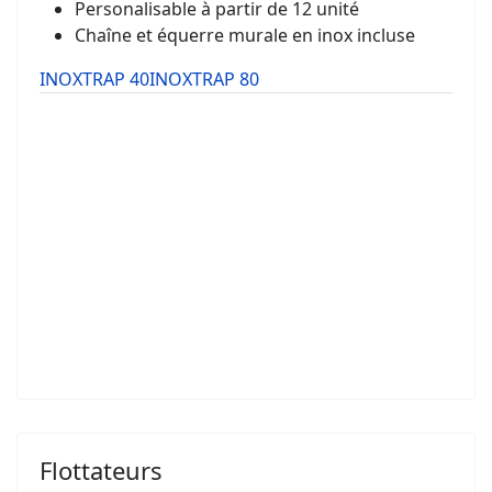
Personalisable à partir de 12 unité
Chaîne et équerre murale en inox incluse
INOXTRAP 40
INOXTRAP 80
Modèle : ITRAP40AESIP20304
Puissance : 2x18W (61cm)
Alimentation : 220V / 50Hz
Surface d’application : 120m2
Poids : 4kg
Dimensions Lxhxl : 62x16x35,5cm
Référence lampes : T18WAES
Référence glu : PL364x598
Flottateurs